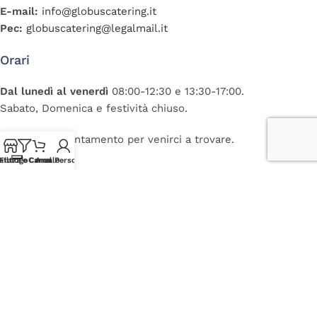
E-mail:
info@globuscatering.it
Pec:
globuscatering@legalmail.it
Orari
Dal lunedì al venerdì
08:00-12:30 e 13:30-17:00.
Sabato, Domenica e festività chiuso.
È gradito appuntamento per venirci a trovare.
atalogo
Filtra e Cerca
Carrello
Area Personale
Dati Fiscali
C.F. e P.IVA:
02174860300
R.E.A.
UD 241087
CAP. SOC.
€ 10.200,00 i.v.