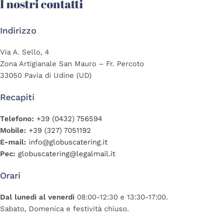
I nostri contatti
Indirizzo
Via A. Sello, 4
Zona Artigianale San Mauro – Fr. Percoto
33050 Pavia di Udine (UD)
Recapiti
Telefono:
+39 (0432) 756594
Mobile:
+39 (327) 7051192
E-mail:
info@globuscatering.it
Pec:
globuscatering@legalmail.it
Orari
Dal lunedì al venerdì
08:00-12:30 e 13:30-17:00.
Sabato, Domenica e festività chiuso.