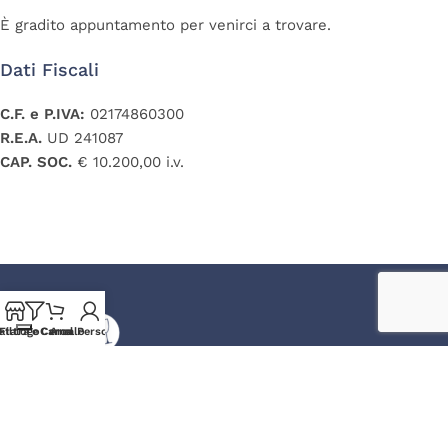
È gradito appuntamento per venirci a trovare.
Dati Fiscali
C.F. e P.IVA:
02174860300
R.E.A.
UD 241087
CAP. SOC.
€ 10.200,00 i.v.
atalogo
Filtra e Cerca
Carrello
Area Personale