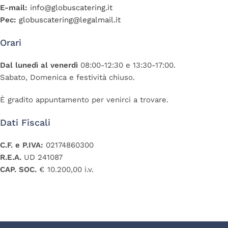
E-mail:
info@globuscatering.it
Pec:
globuscatering@legalmail.it
Orari
Dal lunedì al venerdì
08:00-12:30 e 13:30-17:00.
Sabato, Domenica e festività chiuso.
È gradito appuntamento per venirci a trovare.
Dati Fiscali
C.F. e P.IVA:
02174860300
R.E.A.
UD 241087
CAP. SOC.
€ 10.200,00 i.v.