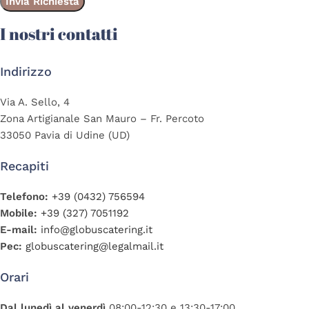
I nostri contatti
Indirizzo
Via A. Sello, 4
Zona Artigianale San Mauro – Fr. Percoto
33050 Pavia di Udine (UD)
Recapiti
Telefono:
+39 (0432) 756594
Mobile:
+39 (327) 7051192
E-mail:
info@globuscatering.it
Pec:
globuscatering@legalmail.it
Orari
Dal lunedì al venerdì
08:00-12:30 e 13:30-17:00.