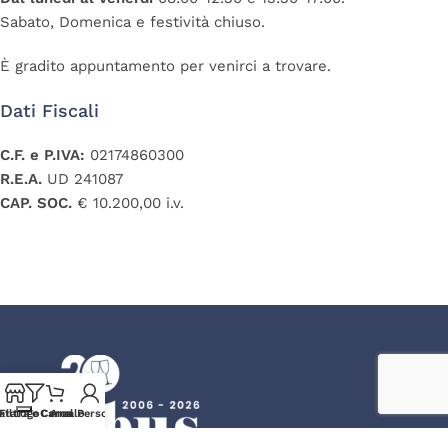
Sabato, Domenica e festività chiuso.
È gradito appuntamento per venirci a trovare.
Dati Fiscali
C.F. e P.IVA:
02174860300
R.E.A.
UD 241087
CAP. SOC.
€ 10.200,00 i.v.
atalogo
Filtra e Cerca
Carrello
Area Personale