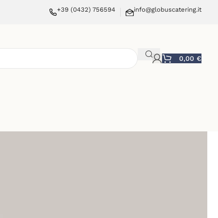
+39 (0432) 756594
info@globuscatering.it
0,00
€