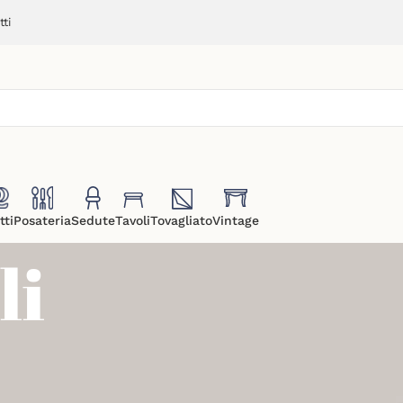
ti
tti
Posateria
Sedute
Tavoli
Tovagliato
Vintage
li