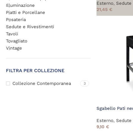
Esterno
,
Sedute 
Illuminazione
21,45
€
Piatti e Porcellane
Posateria
Sedute e Rivestimenti
Tavoli
Tovagliato
Vintage
FILTRA PER COLLEZIONE
Collezione Contemporanea
3
Sgabello Pati ne
Esterno
,
Sedute 
9,10
€