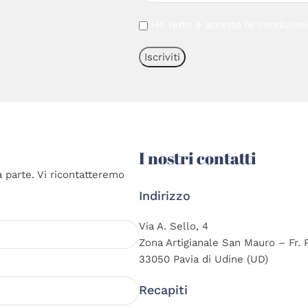
Ho letto e accetto le condizion
I nostri contatti
a parte. Vi ricontatteremo
Indirizzo
Via A. Sello, 4
Zona Artigianale San Mauro – Fr. 
33050 Pavia di Udine (UD)
Recapiti