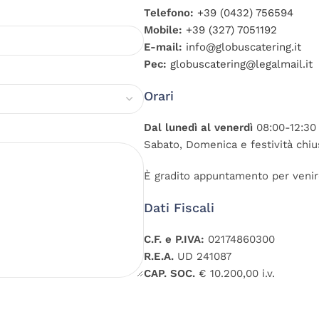
Telefono:
+39 (0432) 756594
Mobile:
+39 (327) 7051192
E-mail:
info@globuscatering.it
Pec:
globuscatering@legalmail.it
Orari
Dal lunedì al venerdì
08:00-12:30 
Sabato, Domenica e festività chiu
È gradito appuntamento per venirc
Dati Fiscali
C.F. e P.IVA:
02174860300
R.E.A.
UD 241087
CAP. SOC.
€ 10.200,00 i.v.