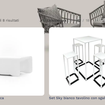
 8 risultati
Visualizza
9
12
18
24
nca
Set Sky bianco tavolino con sgab