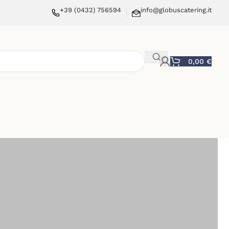
+39 (0432) 756594
info@globuscatering.it
0,00
€