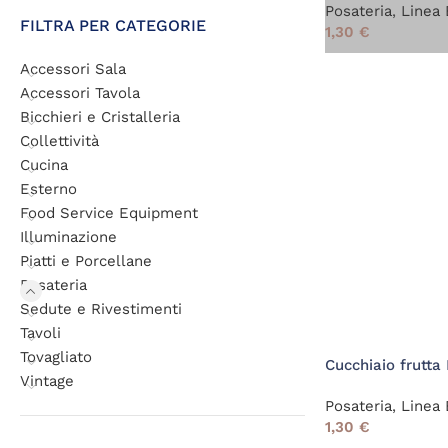
Posateria
,
Linea 
FILTRA PER CATEGORIE
1,30
€
Accessori Sala
Accessori Tavola
Bicchieri e Cristalleria
Collettività
Cucina
Esterno
Food Service Equipment
Illuminazione
Piatti e Porcellane
Posateria
Sedute e Rivestimenti
Tavoli
Tovagliato
Cucchiaio frutta
Vintage
Posateria
,
Linea 
1,30
€