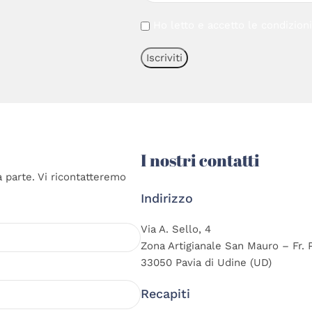
Ho letto e accetto le condizion
I nostri contatti
a parte. Vi ricontatteremo
Indirizzo
Via A. Sello, 4
Zona Artigianale San Mauro – Fr. 
33050 Pavia di Udine (UD)
Recapiti