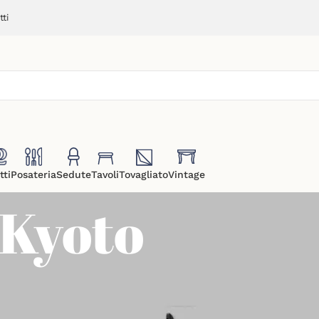
ti
tti
Posateria
Sedute
Tavoli
Tovagliato
Vintage
 Kyoto