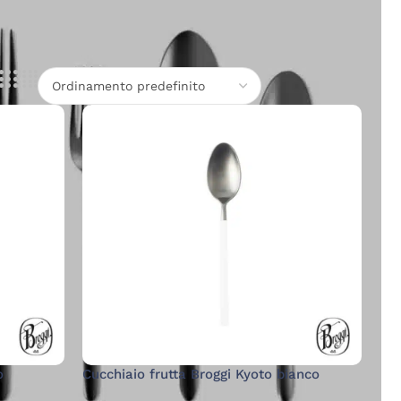
o
Cucchiaio frutta Broggi Kyoto bianco