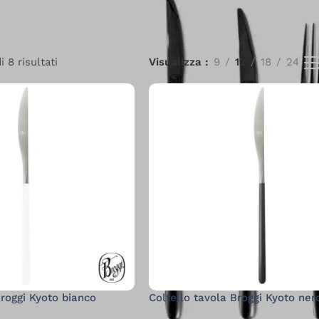
 8 risultati
Visualizza
9
12
18
24
Broggi Kyoto bianco
Coltello tavola Broggi Kyoto ner