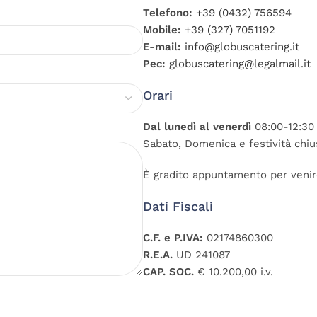
Telefono:
+39 (0432) 756594
Mobile:
+39 (327) 7051192
E-mail:
info@globuscatering.it
Pec:
globuscatering@legalmail.it
Orari
Dal lunedì al venerdì
08:00-12:30 
Sabato, Domenica e festività chiu
È gradito appuntamento per venirc
Dati Fiscali
C.F. e P.IVA:
02174860300
R.E.A.
UD 241087
CAP. SOC.
€ 10.200,00 i.v.