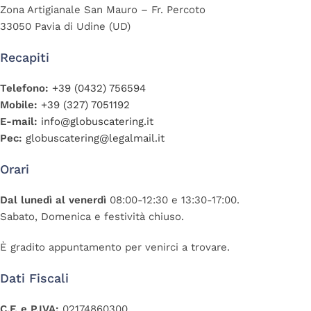
Zona Artigianale San Mauro – Fr. Percoto
33050 Pavia di Udine (UD)
Recapiti
Telefono:
+39 (0432) 756594
Mobile:
+39 (327) 7051192
E-mail:
info@globuscatering.it
Pec:
globuscatering@legalmail.it
Orari
Dal lunedì al venerdì
08:00-12:30 e 13:30-17:00.
Sabato, Domenica e festività chiuso.
È gradito appuntamento per venirci a trovare.
Dati Fiscali
C.F. e P.IVA:
02174860300