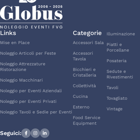
Links
Categorie
Illuminazione
Mise en Place
Accessori Sala
Piatti e
Porcellane
Noleggio Articoli per Feste
Accessori
Tavola
Posateria
Noleggio Attrezzature
Ristorazione
Bicchieri e
Sedute e
Cristalleria
Rivestimenti
Noleggio Macchinari
Collettività
Tavoli
Noleggio per Eventi Aziendali
Cucina
Tovagliato
Noleggio per Eventi Privati
Esterno
Vintage
Noleggio Tavoli e Sedie per Eventi
Food Service
Equipment
Seguici: