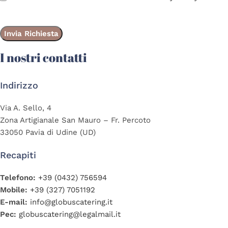
I nostri contatti
Indirizzo
Via A. Sello, 4
Zona Artigianale San Mauro – Fr. Percoto
33050 Pavia di Udine (UD)
Recapiti
Telefono:
+39 (0432) 756594
Mobile:
+39 (327) 7051192
E-mail:
info@globuscatering.it
Pec:
globuscatering@legalmail.it