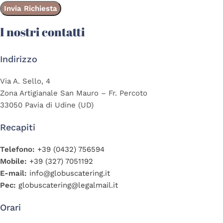
I nostri contatti
Indirizzo
Via A. Sello, 4
Zona Artigianale San Mauro – Fr. Percoto
33050 Pavia di Udine (UD)
Recapiti
Telefono:
+39 (0432) 756594
Mobile:
+39 (327) 7051192
E-mail:
info@globuscatering.it
Pec:
globuscatering@legalmail.it
Orari