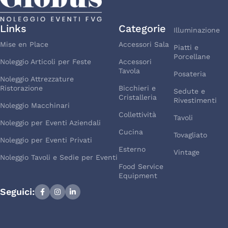
Links
Categorie
Illuminazione
Mise en Place
Accessori Sala
Piatti e
Porcellane
Noleggio Articoli per Feste
Accessori
Tavola
Posateria
Noleggio Attrezzature
Ristorazione
Bicchieri e
Sedute e
Cristalleria
Rivestimenti
Noleggio Macchinari
Collettività
Tavoli
Noleggio per Eventi Aziendali
Cucina
Tovagliato
Noleggio per Eventi Privati
Esterno
Vintage
Noleggio Tavoli e Sedie per Eventi
Food Service
Equipment
Seguici: