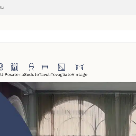
ti
tti
Posateria
Sedute
Tavoli
Tovagliato
Vintage