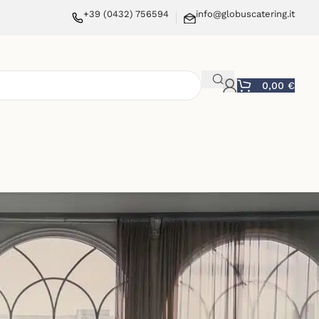
+39 (0432) 756594
info@globuscatering.it
0,00
€