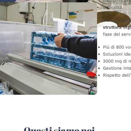
trasformi in
difficoltà.
Siamo un
’
azi
struttura org
fase del servi
Più di 800 v
Soluzioni ide
3000 mq di 
Gestione inte
Rispetto dell
Questi siamo noi