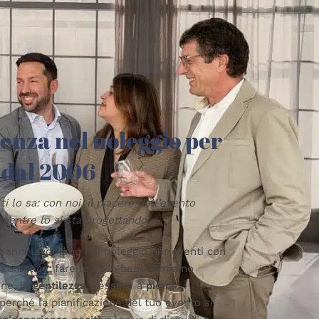
enza nel noleggio per
 dal 2006
ti lo sa: con noi, il piacere dell’evento
 mentre lo si sta progettando…
t’anni lavoriamo nel noleggio per eventi con
 semplice: fare le cose bene. Amiamo
one, la
gentilezza
, l
’
essere a
piena
perché la pianificazione del tuo evento si