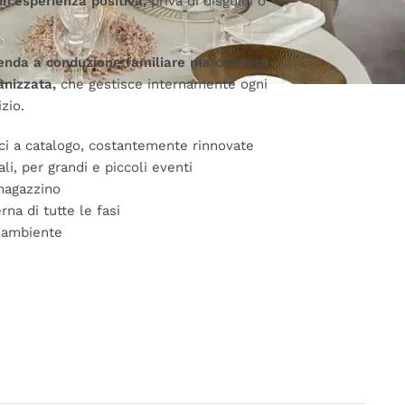
un
’
esperienza positiva,
priva di disguidi o
enda a conduzione familiare ma con una
anizzata,
che gestisce internamente ogni
zio.
oci a catalogo, costantemente rinnovate
ali, per grandi e piccoli eventi
magazzino
rna di tutte le fasi
’
ambiente