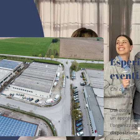
Esperi
eventi
Chi ci ha scel
comincia già
Dal oltre ven
un approccio
l
’
organizzazi
disposizione