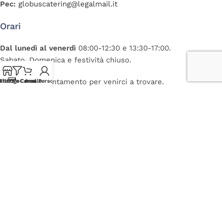
Pec:
globuscatering@legalmail.it
Orari
Dal lunedì al venerdì
08:00-12:30 e 13:30-17:00.
Sabato, Domenica e festività chiuso.
È gradito appuntamento per venirci a trovare.
atalogo
Filtra e Cerca
Carrello
Area Personale
Dati Fiscali
C.F. e P.IVA:
02174860300
R.E.A.
UD 241087
CAP. SOC.
€ 10.200,00 i.v.