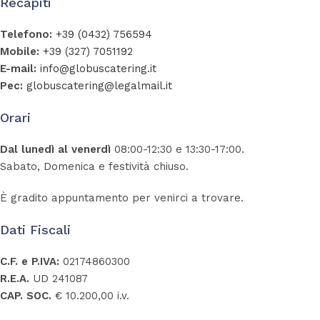
Recapiti
Telefono:
+39 (0432) 756594
Mobile:
+39 (327) 7051192
E-mail:
info@globuscatering.it
Pec:
globuscatering@legalmail.it
Orari
Dal lunedì al venerdì
08:00-12:30 e 13:30-17:00.
Sabato, Domenica e festività chiuso.
È gradito appuntamento per venirci a trovare.
Dati Fiscali
C.F. e P.IVA:
02174860300
R.E.A.
UD 241087
CAP. SOC.
€ 10.200,00 i.v.