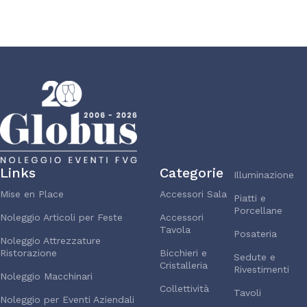
Links
Categorie
Illuminazione
Mise en Place
Accessori Sala
Piatti e
Porcellane
Noleggio Articoli per Feste
Accessori
Tavola
Posateria
Noleggio Attrezzature
Ristorazione
Bicchieri e
Sedute e
Cristalleria
Rivestimenti
Noleggio Macchinari
Collettività
Tavoli
Noleggio per Eventi Aziendali