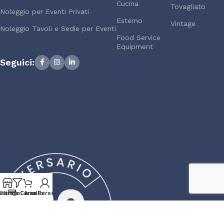
Cucina
Tovagliato
Noleggio per Eventi Privati
Esterno
Vintage
Noleggio Tavoli e Sedie per Eventi
Food Service
Equipment
Seguici:
atalogo
Filtra e Cerca
Carrello
Area Personale