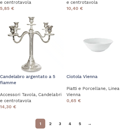
e centrotavola
e centrotavola
5,85
€
10,40
€
Candelabro argentato a 5
Ciotola Vienna
fiamme
Piatti e Porcellane
,
Linea
Accessori Tavola
,
Candelabri
Vienna
e centrotavola
0,65
€
14,30
€
1
2
3
4
5
→