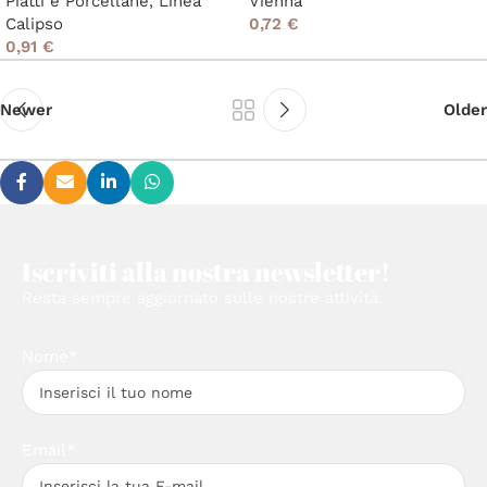
Piatti e Porcellane
,
Linea
Vienna
Calipso
0,72
€
0,91
€
Newer
Older
Iscriviti alla nostra newsletter!
Resta sempre aggiornato sulle nostre attività.
Nome*
Email*