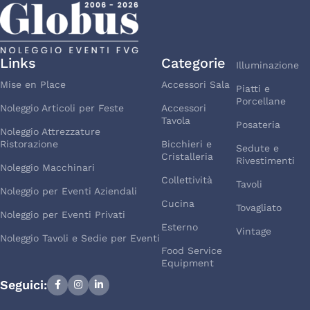
Links
Categorie
Illuminazione
Mise en Place
Accessori Sala
Piatti e
Porcellane
Noleggio Articoli per Feste
Accessori
Tavola
Posateria
Noleggio Attrezzature
Ristorazione
Bicchieri e
Sedute e
Cristalleria
Rivestimenti
Noleggio Macchinari
Collettività
Tavoli
Noleggio per Eventi Aziendali
Cucina
Tovagliato
Noleggio per Eventi Privati
Esterno
Vintage
Noleggio Tavoli e Sedie per Eventi
Food Service
Equipment
Seguici: