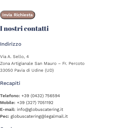
I nostri contatti
Indirizzo
Via A. Sello, 4
Zona Artigianale San Mauro – Fr. Percoto
33050 Pavia di Udine (UD)
Recapiti
Telefono:
+39 (0432) 756594
Mobile:
+39 (327) 7051192
E-mail:
info@globuscatering.it
Pec:
globuscatering@legalmail.it