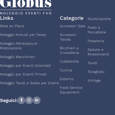
Links
Categorie
Illuminazione
Mise en Place
Accessori Sala
Piatti e
Porcellane
Noleggio Articoli per Feste
Accessori
Tavola
Posateria
Noleggio Attrezzature
Ristorazione
Bicchieri e
Sedute e
Cristalleria
Rivestimenti
Noleggio Macchinari
Collettività
Tavoli
Noleggio per Eventi Aziendali
Cucina
Tovagliato
Noleggio per Eventi Privati
Esterno
Vintage
Noleggio Tavoli e Sedie per Eventi
Food Service
Equipment
Seguici: