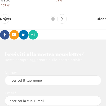
Estro
1,11
€
1,11
€
Newer
Older
Iscriviti alla nostra newsletter!
Resta sempre aggiornato sulle nostre attività.
Nome*
Email*