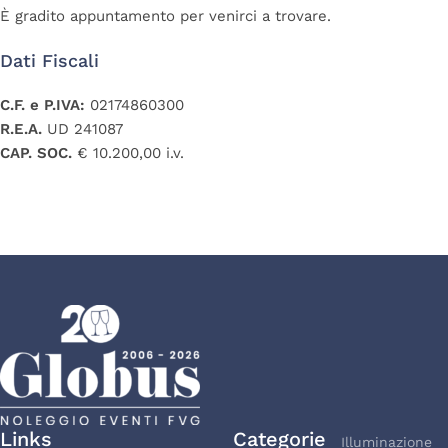
È gradito appuntamento per venirci a trovare.
Dati Fiscali
C.F. e P.IVA:
02174860300
R.E.A.
UD 241087
CAP. SOC.
€ 10.200,00 i.v.
Links
Categorie
Illuminazione