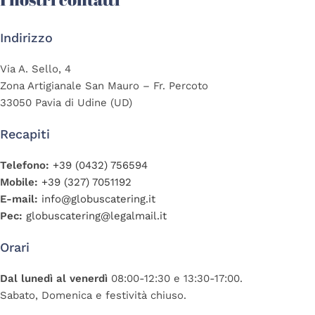
Indirizzo
Via A. Sello, 4
Zona Artigianale San Mauro – Fr. Percoto
33050 Pavia di Udine (UD)
Recapiti
Telefono:
+39 (0432) 756594
Mobile:
+39 (327) 7051192
E-mail:
info@globuscatering.it
Pec:
globuscatering@legalmail.it
Orari
Dal lunedì al venerdì
08:00-12:30 e 13:30-17:00.
Sabato, Domenica e festività chiuso.