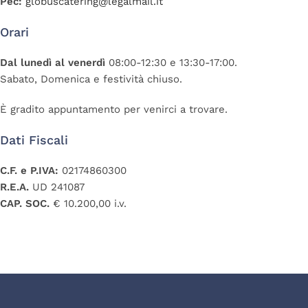
Pec:
globuscatering@legalmail.it
Orari
Dal lunedì al venerdì
08:00-12:30 e 13:30-17:00.
Sabato, Domenica e festività chiuso.
È gradito appuntamento per venirci a trovare.
Dati Fiscali
C.F. e P.IVA:
02174860300
R.E.A.
UD 241087
CAP. SOC.
€ 10.200,00 i.v.