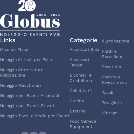
Links
Categorie
Illuminazione
Mise en Place
Accessori Sala
Piatti e
Porcellane
Noleggio Articoli per Feste
Accessori
Tavola
Posateria
Noleggio Attrezzature
Ristorazione
Bicchieri e
Sedute e
Cristalleria
Rivestimenti
Noleggio Macchinari
Collettività
Tavoli
Noleggio per Eventi Aziendali
Cucina
Tovagliato
Noleggio per Eventi Privati
Esterno
Vintage
Noleggio Tavoli e Sedie per Eventi
Food Service
Equipment