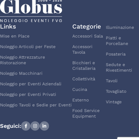
Links
Categorie
Illuminazione
Mise en Place
Accessori Sala
Piatti e
Porcellane
Noleggio Articoli per Feste
Accessori
Tavola
Posateria
Noleggio Attrezzature
Ristorazione
Bicchieri e
Sedute e
Cristalleria
Rivestimenti
Noleggio Macchinari
Collettività
Tavoli
Noleggio per Eventi Aziendali
Cucina
Tovagliato
Noleggio per Eventi Privati
Esterno
Vintage
Noleggio Tavoli e Sedie per Eventi
Food Service
Equipment
Seguici: