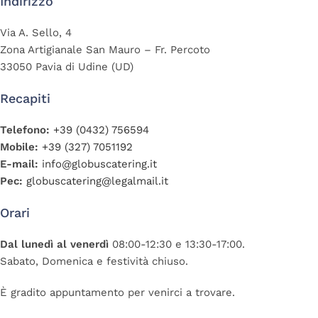
Indirizzo
Via A. Sello, 4
Zona Artigianale San Mauro – Fr. Percoto
33050 Pavia di Udine (UD)
Recapiti
Telefono:
+39 (0432) 756594
Mobile:
+39 (327) 7051192
E-mail:
info@globuscatering.it
Pec:
globuscatering@legalmail.it
Orari
Dal lunedì al venerdì
08:00-12:30 e 13:30-17:00.
Sabato, Domenica e festività chiuso.
È gradito appuntamento per venirci a trovare.