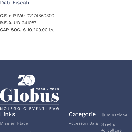
Dati Fiscali
C.F. e P.IVA:
02174860300
R.E.A.
UD 241087
CAP. SOC.
€ 10.200,00 i.v.
Links
Categorie
Illuminazione
Mise en Place
Accessori Sala
Piatti e
Porcellane