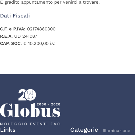
È gradito appuntamento per venirci a trovare.
Dati Fiscali
C.F. e P.IVA:
02174860300
R.E.A.
UD 241087
CAP. SOC.
€ 10.200,00 i.v.
Links
Categorie
Illuminazione