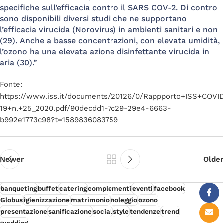
specifiche sull’efficacia contro il SARS COV-2. Di contro
sono disponibili diversi studi che ne supportano
l’efficacia virucida (Norovirus) in ambienti sanitari e non
(29). Anche a basse concentrazioni, con elevata umidità,
l’ozono ha una elevata azione disinfettante virucida in
aria (30).”
Fonte:
https://www.iss.it/documents/20126/0/Rappporto+ISS+COVI
19+n.+25_2020.pdf/90decdd1-7c29-29e4-6663-
b992e1773c98?t=1589836083759
Newer
Older
banqueting
buffet
catering
complementi
eventi
facebook
Globus
igienizzazione
matrimonio
noleggio
ozono
presentazione
sanificazione
social
style
tendenze
trend
wedding