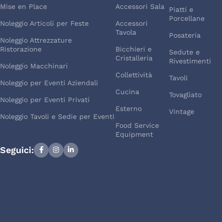
Mise en Place
Accessori Sala
Piatti e
Porcellane
Noleggio Articoli per Feste
Accessori
Tavola
Posateria
Noleggio Attrezzature
Ristorazione
Bicchieri e
Sedute e
Cristalleria
Rivestimenti
Noleggio Macchinari
Collettività
Tavoli
Noleggio per Eventi Aziendali
Cucina
Tovagliato
Noleggio per Eventi Privati
Esterno
Vintage
Noleggio Tavoli e Sedie per Eventi
Food Service
Equipment
Seguici: