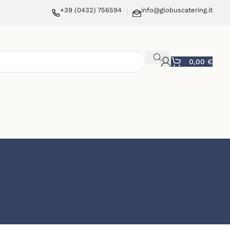
+39 (0432) 756594
info@globuscatering.it
0,00
€