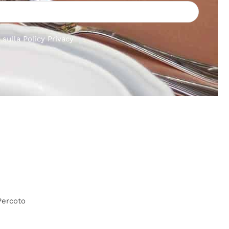
i sulla
Policy Privacy
Percoto