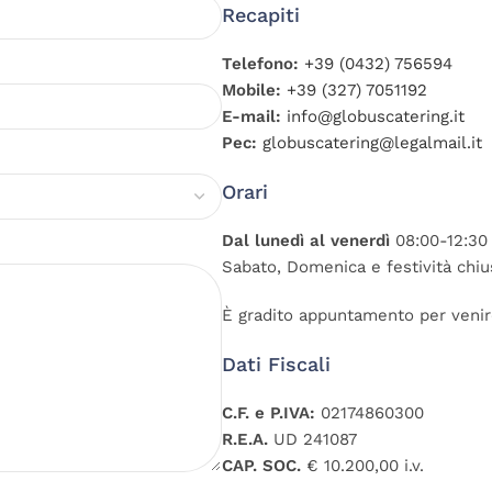
Recapiti
Telefono:
+39 (0432) 756594
Mobile:
+39 (327) 7051192
E-mail:
info@globuscatering.it
Pec:
globuscatering@legalmail.it
Orari
Dal lunedì al venerdì
08:00-12:30 
Sabato, Domenica e festività chiu
È gradito appuntamento per venirc
Dati Fiscali
C.F. e P.IVA:
02174860300
R.E.A.
UD 241087
CAP. SOC.
€ 10.200,00 i.v.