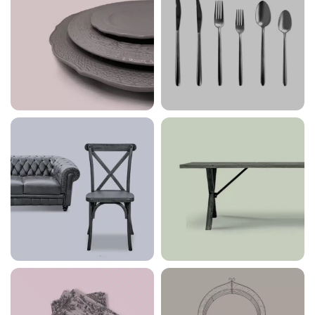
55 products
64 products
Piatti e
Posateria
Porcellane
56 products
111 products
Sedute e
Tavoli
Rivestimenti
26 products