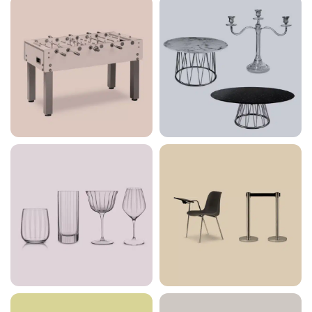
Accessori Sala
Accessori Tavola
34 products
93 products
Bicchieri e
Collettività