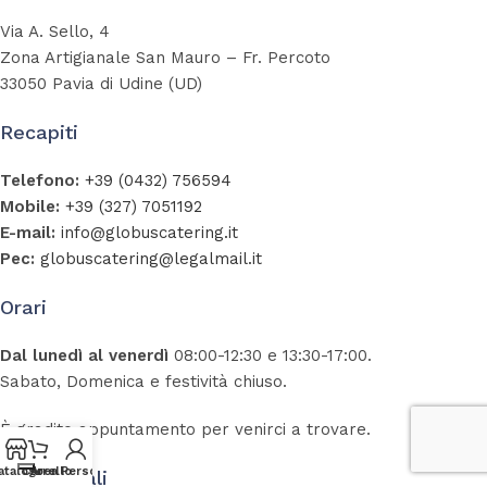
Via A. Sello, 4
Zona Artigianale San Mauro – Fr. Percoto
33050 Pavia di Udine (UD)
Recapiti
Telefono:
+39 (0432) 756594
Mobile:
+39 (327) 7051192
E-mail:
info@globuscatering.it
Pec:
globuscatering@legalmail.it
Orari
Dal lunedì al venerdì
08:00-12:30 e 13:30-17:00.
Sabato, Domenica e festività chiuso.
È gradito appuntamento per venirci a trovare.
atalogo
Carrello
Area Personale
Dati Fiscali