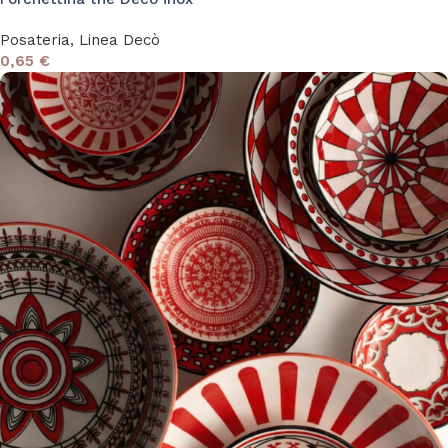
Posateria
,
Linea Decò
0,65
€