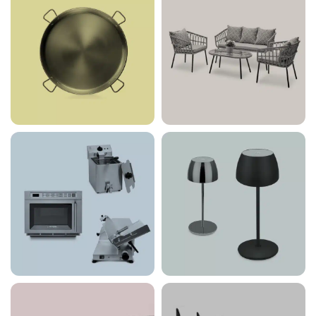
Cristalleria
25 products
74 products
Cucina
Esterno
63 products
48 products
Food
Illuminazione
Service Equipment